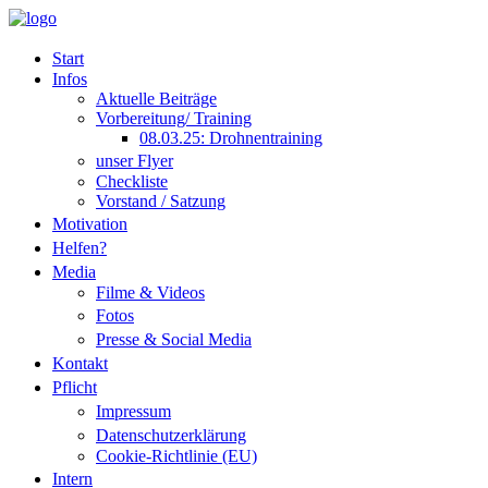
Start
Infos
Aktuelle Beiträge
Vorbereitung/ Training
08.03.25: Drohnentraining
unser Flyer
Checkliste
Vorstand / Satzung
Motivation
Helfen?
Media
Filme & Videos
Fotos
Presse & Social Media
Kontakt
Pflicht
Impressum
Datenschutzerklärung
Cookie-Richtlinie (EU)
Intern