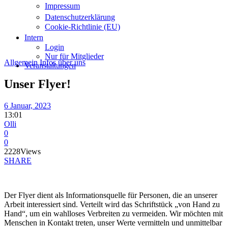
Impressum
Datenschutzerklärung
Cookie-Richtlinie (EU)
Intern
Login
Nur für Mitglieder
Allgemein
Infos
über uns
Veranstaltungen
Unser Flyer!
6 Januar, 2023
13:01
Olli
0
0
2228
Views
SHARE
Der Flyer dient als Informationsquelle für Personen, die an unserer
Arbeit interessiert sind. Verteilt wird das Schriftstück „von Hand zu
Hand“, um ein wahlloses Verbreiten zu vermeiden. Wir möchten mit
Menschen in Kontakt treten, unser Werte vermitteln und unmittelbar