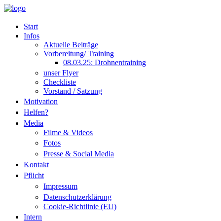
Start
Infos
Aktuelle Beiträge
Vorbereitung/ Training
08.03.25: Drohnentraining
unser Flyer
Checkliste
Vorstand / Satzung
Motivation
Helfen?
Media
Filme & Videos
Fotos
Presse & Social Media
Kontakt
Pflicht
Impressum
Datenschutzerklärung
Cookie-Richtlinie (EU)
Intern